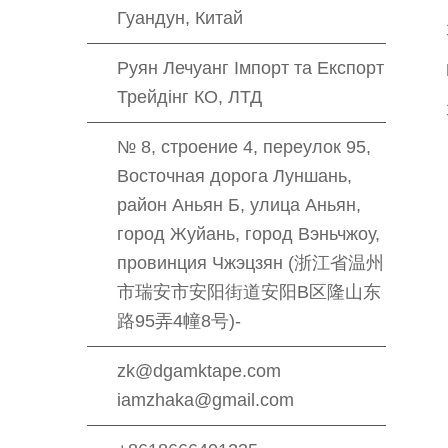
Гуандун, Китай
Руян Лечуанг Імпорт та Експорт
Трейдінг КО, ЛТД
№ 8, строение 4, переулок 95,
Восточная дорога Луншань,
район Аньян Б, улица Аньян,
город Жуйань, город Вэньчжоу,
провинция Чжэцзян (浙江省温州
市瑞安市安阳街道安阳B区隆山东
路95弄4幢8号)-
zk@dgamktape.com
iamzhaka@gmail.com