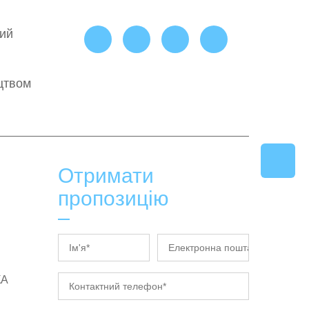
ший
цтвом
Отримати
пропозицію
КА