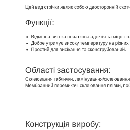
Цей вид стрічки являє собою двосторонній скотч
Функції:
Відмінна висока початкова адгезія та міцніст
Добре утримує високу температуру на різних
Простий для висікання та сконструйований.
Двосторонній тканинний скотч
Області застосування:
Склеювання таблички, ламінування/склеювання 
Мембранний перемикач, склеювання плівки, побут
Конструкція виробу: