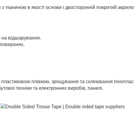
 з тканиною в якості основи і двосторонній покритий акрил
ь на відшарування.
 поверхнях.
пластиковою плівкою, зрощування та склеювання пінопласт
ової техніки та електронних виробів, панелі.