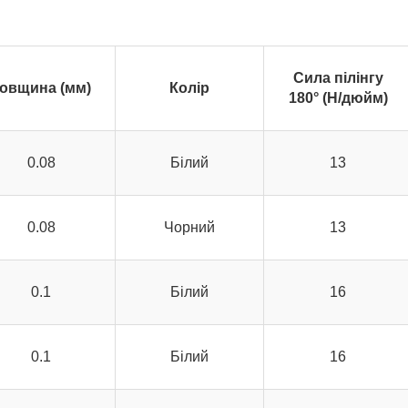
Сила пілінгу
овщина (мм)
Колір
180° (Н/дюйм)
0.08
Білий
13
0.08
Чорний
13
0.1
Білий
16
0.1
Білий
16